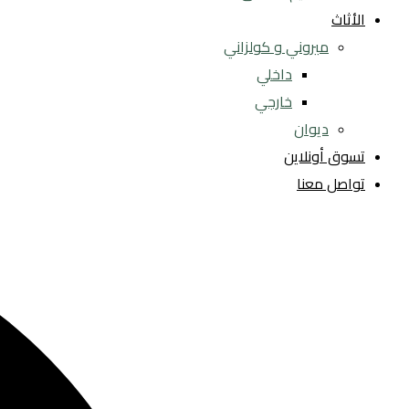
الأثاث
ميروني و كولزاني
داخلي
خارجي
ديوان
تسوق أونلاين
تواصل معنا